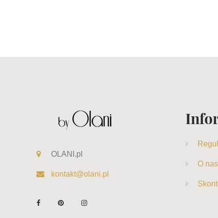
Info
Regu
OLANI.pl
O nas
kontakt@olani.pl
Skont