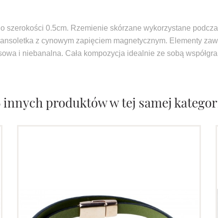
 o szerokości 0.5cm. Rzemienie skórzane wykorzystane podczas
 Bransoletka z cynowym zapięciem magnetycznym. Elementy zawi
sowa i niebanalna. Cała kompozycja idealnie ze sobą współgra 
6 innych produktów w tej samej kategori