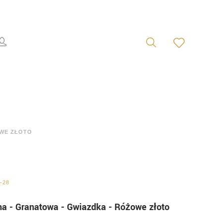
OWE ZŁOTO
-28
na - Granatowa - Gwiazdka - Różowe złoto