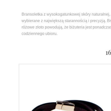
Bransoletka z wysokogatunkowej skóry naturalnej,
wybierane z największą starannością i precyzją.
różowe złoto powodują, że biżuteria jest ponadcza
codziennego ubioru.
1