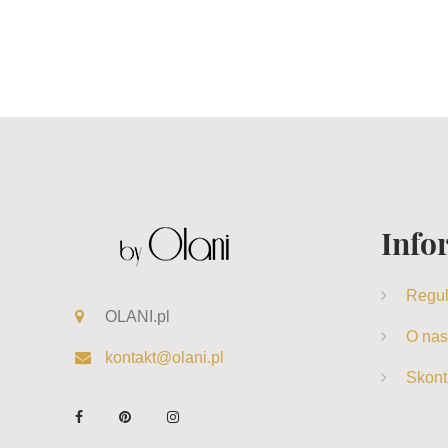
Info
Regu
OLANI.pl
O nas
kontakt@olani.pl
Skont