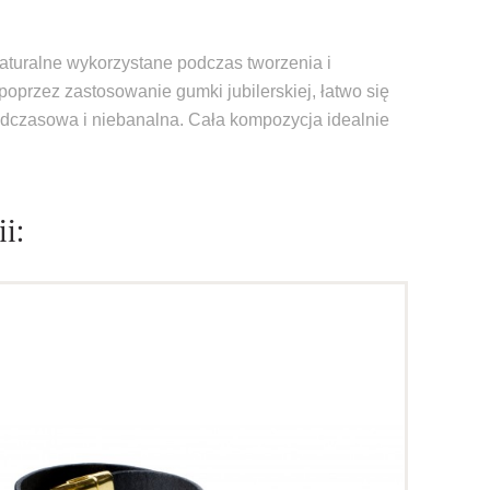
aturalne wykorzystane podczas tworzenia i
poprzez zastosowanie gumki jubilerskiej, łatwo się
nadczasowa i niebanalna. Cała kompozycja idealnie
i: