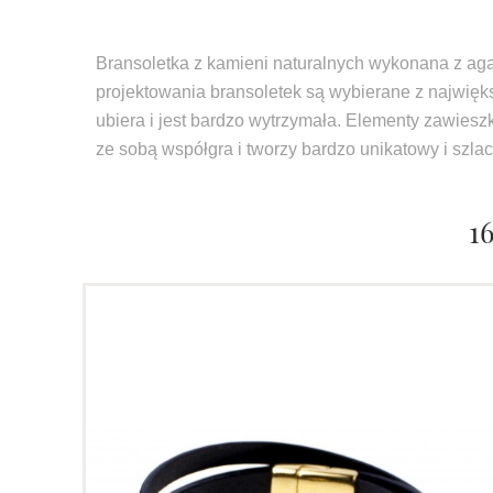
Bransoletka z kamieni naturalnych wykonana z aga
projektowania bransoletek są wybierane z najwięks
ubiera i jest bardzo wytrzymała. Elementy zawies
ze sobą współgra i tworzy bardzo unikatowy i szla
1