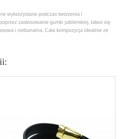
alne wykorzystane podczas tworzenia i
poprzez zastosowanie gumki jubilerskiej, łatwo się
zasowa i niebanalna. Cała kompozycja idealnie ze
i: