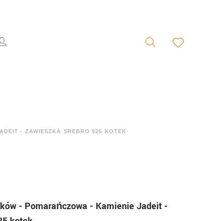
DEIT - ZAWIESZKA SREBRO 925 KOTEK
lików - Pomarańczowa - Kamienie Jadeit -